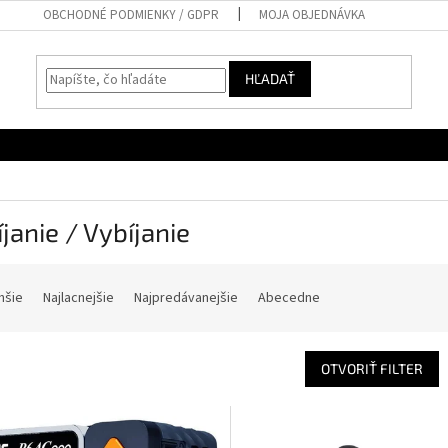
OBCHODNÉ PODMIENKY / GDPR
MOJA OBJEDNÁVKA
HĽADAŤ
janie / Vybíjanie
hšie
Najlacnejšie
Najpredávanejšie
Abecedne
OTVORIŤ FILTER