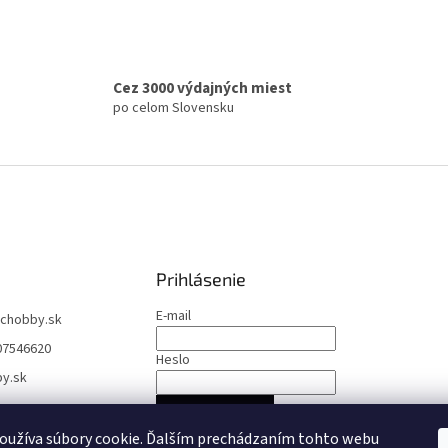
Cez 3000 výdajných miest
po celom Slovensku
Prihlásenie
E-mail
rchobby.sk
07546620
Heslo
by.sk
PRIHLÁSIŤ SA
oužíva súbory cookie. Ďalším prechádzaním tohto webu
Nová registrácia
Zabudnuté heslo