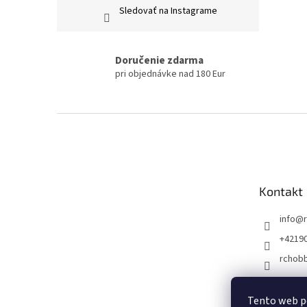
Sledovať na Instagrame
Doručenie zdarma
pri objednávke nad 180 Eur
Z
á
p
ä
t
Kontakt
i
e
info
@
+4219
rchob
Tento web p