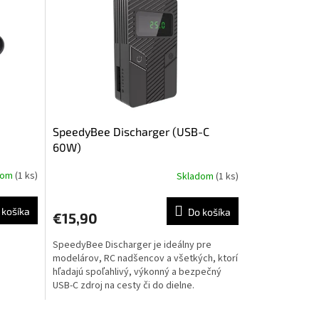
SpeedyBee Discharger (USB-C
60W)
dom
(1 ks)
Skladom
(1 ks)
 košíka
Do košíka
€15,90
SpeedyBee Discharger je ideálny pre
modelárov, RC nadšencov a všetkých, ktorí
hľadajú spoľahlivý, výkonný a bezpečný
USB-C zdroj na cesty či do dielne.