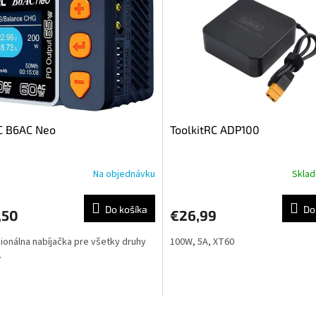
C B6AC Neo
ToolkitRC ADP100
Na objednávku
Skla
Do košíka
Do
,50
€26,99
ionálna nabíjačka pre všetky druhy
100W, 5A, XT60
.
O