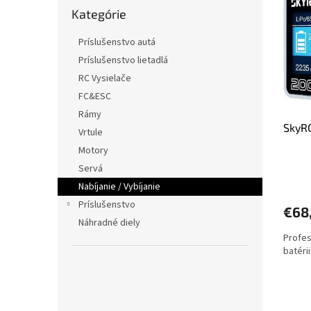
r
Preskočiť
p
Kategórie
kategórie
o
i
d
s
Príslušenstvo autá
u
p
Príslušenstvo lietadlá
k
r
t
RC Vysielače
o
o
FC&ESC
d
v
u
Rámy
SkyR
k
Vrtule
t
Motory
o
Servá
v
Nabíjanie / Vybíjanie
Príslušenstvo
€68
Náhradné diely
Profes
batérii