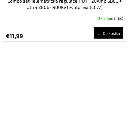
Combo set Telemetrická regulace HOTT 20Amp SBEC +
Ultra 2806-1900Kv levotočivá (CCW)
Skladom
(1 ks)
Do košíka
€11,99