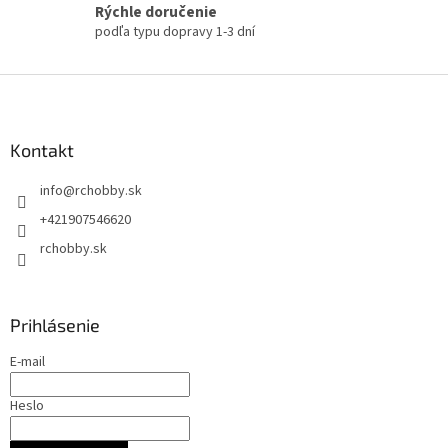
v
Rýchle doručenie
k
podľa typu dopravy 1-3 dní
y
v
Z
ý
á
p
i
p
s
ä
Kontakt
u
t
info
@
rchobby.sk
i
e
+421907546620
rchobby.sk
Prihlásenie
E-mail
Heslo