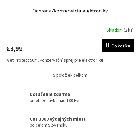
Ochrana/konzervácia elektroniky
Skladom
(2 ks)
Do košíka
€3,99
Wet Protect 50ml Konzervační sprej pre elektroniku
5
položiek celkom
O
v
l
Doručenie zdarma
á
pri objednávke nad 180 Eur
d
a
c
Cez 3000 výdajných miest
i
e
po celom Slovensku
p
r