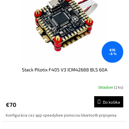
s
u
p
k
r
t
o
o
d
v
u
k
t
o
€75
–6 %
v
Stack Pilotix F405 V3 ICM42688 BLS 60A
Skladom
(2 ks)
Do košíka
€70
Konfigurácia cez app speedybee pomocou bluetooth pripojenia.