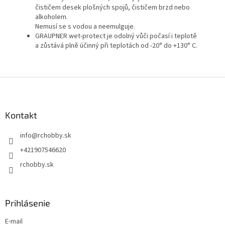
čističem desek plošných spojů, čističem brzd nebo
alkoholem.
Nemusí se s vodou a neemulguje.
GRAUPNER wet-protect je odolný vůči počasí i teplotě
a zůstává plně účinný při teplotách od -20° do +130° C.
Z
á
p
ä
Kontakt
t
info
@
rchobby.sk
i
e
+421907546620
rchobby.sk
Prihlásenie
E-mail