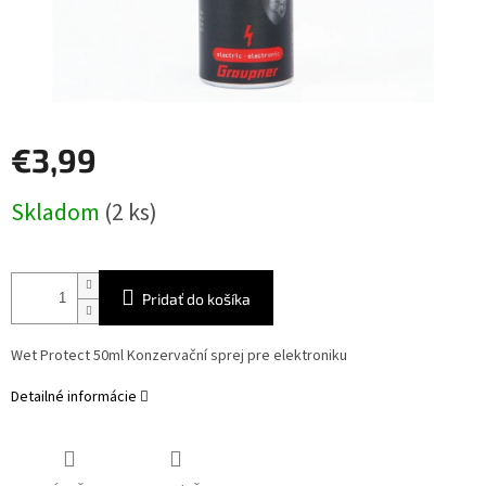
€3,99
Jednotková
Skladom
(2 ks)
cena:
Pridať do košíka
Wet Protect 50ml Konzervační sprej pre elektroniku
Detailné informácie