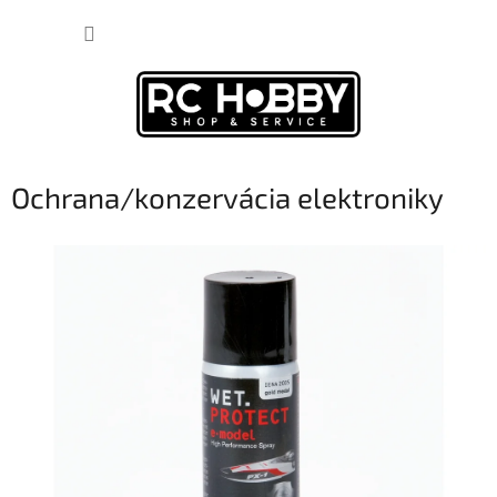
Prejsť
NÁKUP
na
obsah
KOŠÍK
Ochrana/konzervácia elektroniky