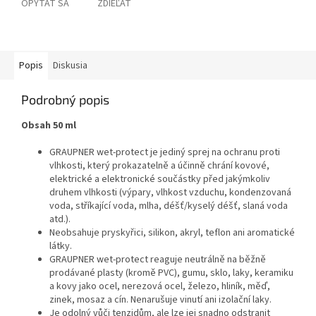
OPÝTAŤ SA
ZDIEĽAŤ
Popis
Diskusia
Podrobný popis
Obsah 50 ml
GRAUPNER wet-protect je jediný sprej na ochranu proti
vlhkosti, který prokazatelně a účinně chrání kovové,
elektrické a elektronické součástky před jakýmkoliv
druhem vlhkosti (výpary, vlhkost vzduchu, kondenzovaná
voda, stříkající voda, mlha, déšť/kyselý déšť, slaná voda
atd.).
Neobsahuje pryskyřici, silikon, akryl, teflon ani aromatické
látky.
GRAUPNER wet-protect reaguje neutrálně na běžně
prodávané plasty (kromě PVC), gumu, sklo, laky, keramiku
a kovy jako ocel, nerezová ocel, železo, hliník, měď,
zinek, mosaz a cín. Nenarušuje vinutí ani izolační laky.
Je odolný vůči tenzidům, ale lze jej snadno odstranit