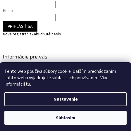
Heslo
PRIHLÁSIŤ SA
Nová registrácia
Zabudnuté heslo
Informácie pre vás
Obchodné podmienky / GDPR
Tento web používa súbory cookie. Ďalším prechádzaním
Moja objednávka
tohto webu vyjadrujete súhlas s ich používaním. Viac
informácií
tu
.
Nastavenie
Vytvoril Shoptet
Súhlasím
Copyright 2026
RC HOBBY
. Všetky práva vyhradené.