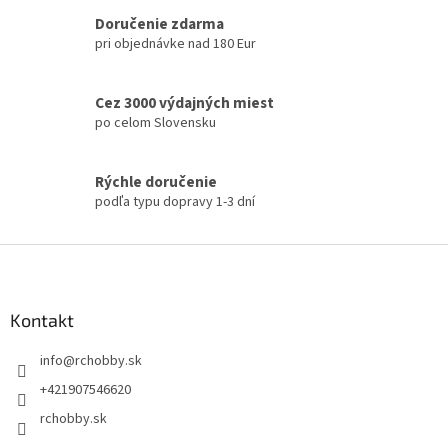
l
Doručenie zdarma
á
pri objednávke nad 180 Eur
d
a
c
Cez 3000 výdajných miest
i
e
po celom Slovensku
p
r
v
Rýchle doručenie
k
podľa typu dopravy 1-3 dní
y
v
Z
ý
á
p
i
p
s
ä
Kontakt
u
t
info
@
rchobby.sk
i
e
+421907546620
rchobby.sk