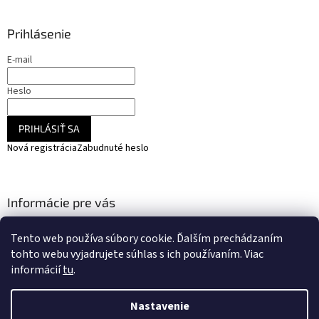
Prihlásenie
E-mail
Heslo
PRIHLÁSIŤ SA
Nová registrácia
Zabudnuté heslo
Informácie pre vás
Obchodné podmienky / GDPR
Tento web používa súbory cookie. Ďalším prechádzaním
Moja objednávka
tohto webu vyjadrujete súhlas s ich používaním. Viac
informácií
tu
.
Nastavenie
Vytvoril Shoptet