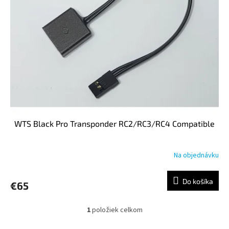
s
u
p
k
r
t
o
o
d
v
u
k
t
o
v
WTS Black Pro Transponder RC2/RC3/RC4 Compatible
Na objednávku
Do košíka
€65
1
položiek celkom
O
v