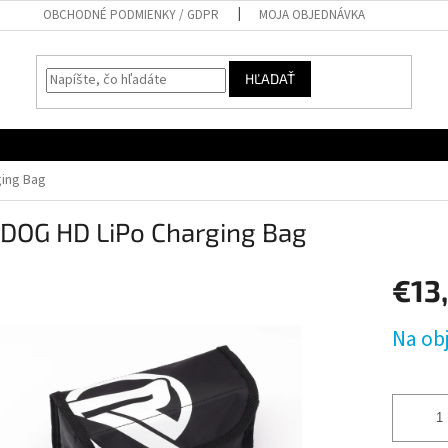
OBCHODNÉ PODMIENKY / GDPR
MOJA OBJEDNÁVKA
HĽADAŤ
ing Bag
DOG HD LiPo Charging Bag
€13
Jednotk
Na ob
cena: