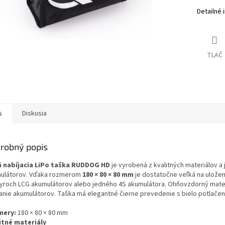
Detailné 
TLAČ
s
Diskusia
robný popis
 nabíjacia LiPo taška RUDDOG HD
je vyrobená z kvalitných materiálov a 
ulátorov. Vďaka rozmerom
180 × 80 × 80 mm
je dostatočne veľká na uložen
tyroch LCG akumulátorov alebo jedného 4S akumulátora. Ohňovzdorný mater
janie akumulátorov. Taška má elegantné čierne prevedenie s bielo potlač
mery:
180 × 80 × 80 mm
itné materiály