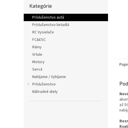
Preskočiť
Kategórie
kategórie
Príslušenstvo autá
Príslušenstvo lietadlá
RC Vysielače
FC&ESC
Rámy
Vrtule
Motory
Popi
Servá
Nabíjanie / Vybíjanie
Pod
Príslušenstvo
Náhradné diely
Nová
akum
až š
nabí
Roz
Kval