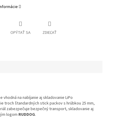
informácie
OPÝTAŤ SA
ZDIEĽAŤ
je vhodná na nabíjanie aj skladovanie LiPo
ie troch štandardných stick packov s hrúbkou 25 mm,
iál zabezpečuje bezpečný transport, skladovanie aj
eným logom
RUDDOG
.