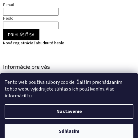
E-mail
Heslo
PRIHLÁSIŤ SA
Nová registrácia
Zabudnuté heslo
Informácie pre vás
Obchodné podmienky / GDPR
Tento web používa súbory cookie. Ďalším prechádzaním
Moja objednávka
tohto webu vyjadrujete súhlas s ich používaním. Viac
informácií
tu
.
Nastavenie
Vytvoril Shoptet
Súhlasím
Copyright 2026
RC HOBBY
. Všetky práva vyhradené.