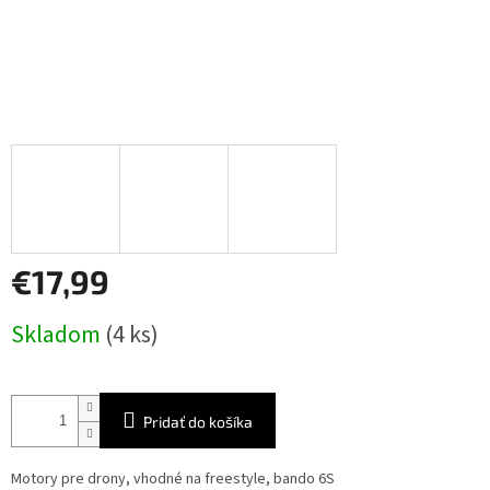
€17,99
Jednotková
Skladom
(4 ks)
cena:
Pridať do košíka
Motory pre drony, vhodné na freestyle, bando 6S