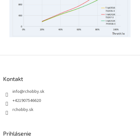
Z
á
p
ä
Kontakt
t
info
@
rchobby.sk
i
e
+421907546620
rchobby.sk
Prihlásenie