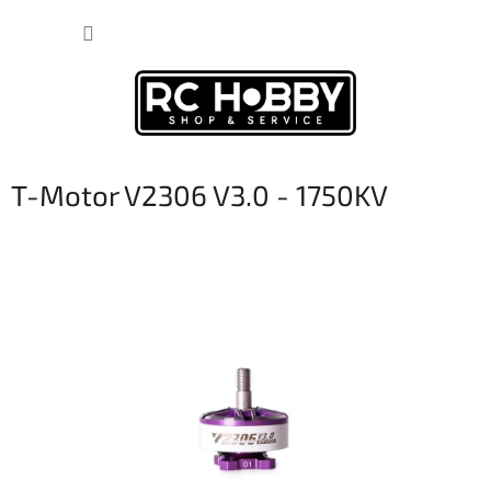
Prejsť
NÁKUP
na
obsah
KOŠÍK
T-Motor V2306 V3.0 - 1750KV