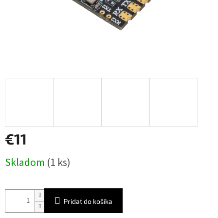
€11
Jednotková
Skladom
(1 ks)
cena:
Pridať do košíka