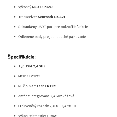
Výkonný MCU
ESP32C3
Transceiver
Semtech LR1121
Sekundárny UART port pre pokročilé funkcie
Odlepené pady pre jednoduché pájkovanie
Špecifikácie:
Typ:
ISM 2,4 GHz
MCU:
ESP32C3
RF čip:
Semtech LR1121
Anténa: Integrovaná 2,4 GHz věžová
Frekvenčný rozsah: 2,400 – 2,479 GHz
Výkon telemetrie: 10 mW