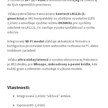
S rozmermi
16 × 12 × 6 mm
a hmotnosťou iba
0,8 g
sa zmestí aj
do tých najmenších priestorov.
Vďaka pokročilému transceiveru
Semtech LR1121 (3.
generácia)
je XR2 kompatibilný so všetkými vysielačmi ELRS
2,4 GHz a umožňuje využitie režimu
DK500 Hz
pre systémy
založené na LR1121, čo zaisťuje vysokú spoľahlivosť a rýchlu
odozvu.
Integrovaný
Wi-Fi modul
uľahčuje aktualizácie firmvéru a
konfiguráciu prostredníctvom webového rozhrania na PC alebo
mobilnom zariadení.
Vďaka
ultra nízkej latencii
a vysokej obnovovacej frekvencii
je XR2 ideálny pre
Whoops, mikrodrony a pevné krídla
, kde
každý gram a milimeter rozhoduje o výkone modelu.
Vlastnosti:
Integrovaná 2,4 GHz “věžová” anténa
ExpressLRS 2,4 GHz