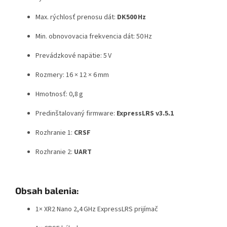
Max. rýchlosť prenosu dát:
DK500 Hz
Min. obnovovacia frekvencia dát: 50 Hz
Prevádzkové napätie: 5 V
Rozmery: 16 × 12 × 6 mm
Hmotnosť: 0,8 g
Predinštalovaný firmware:
ExpressLRS v3.5.1
Rozhranie 1:
CRSF
Rozhranie 2:
UART
Obsah balenia:
1× XR2 Nano 2,4 GHz ExpressLRS prijímač