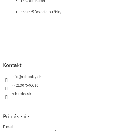
1× CRSF kábel
3× smršťovacie bužírky
Z
á
p
ä
Kontakt
t
info
@
rchobby.sk
i
e
+421907546620
rchobby.sk
Prihlásenie
E-mail