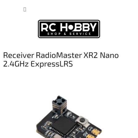
Prejsť
NÁKUP
na
obsah
KOŠÍK
Receiver RadioMaster XR2 Nano
2.4GHz ExpressLRS