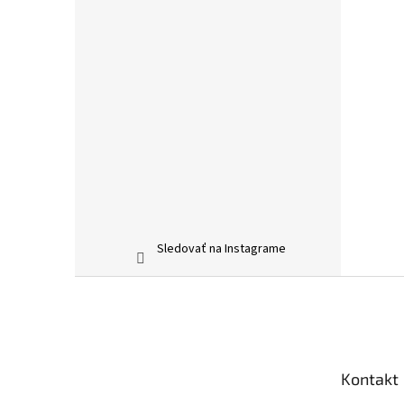
Sledovať na Instagrame
Z
á
p
ä
t
Kontakt
i
e