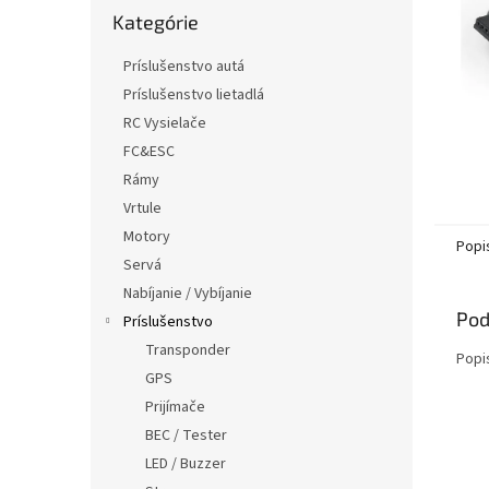
Preskočiť
Kategórie
kategórie
Príslušenstvo autá
Príslušenstvo lietadlá
RC Vysielače
FC&ESC
Rámy
Vrtule
Motory
Popi
Servá
Nabíjanie / Vybíjanie
Pod
Príslušenstvo
Transponder
Popi
GPS
Prijímače
BEC / Tester
LED / Buzzer