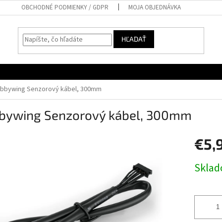
OBCHODNÉ PODMIENKY / GDPR
MOJA OBJEDNÁVKA
HĽADAŤ
bbywing Senzorový kábel, 300mm
bywing Senzorový kábel, 300mm
€5,
Jednotk
Skla
cena: